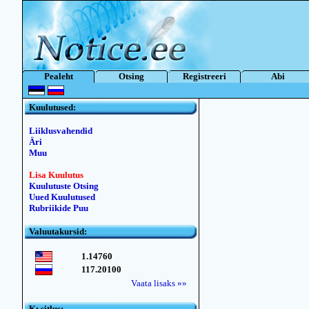
Pealeht
Otsing
Registreeri
Abi
Kuulutused:
Liiklusvahendid
Äri
Muu
Lisa Kuulutus
Kuulutuste Otsing
Uued Kuulutused
Rubriikide Puu
Valuutakursid:
1.14760
117.20100
Vaata lisaks »»
Kьsitlus: