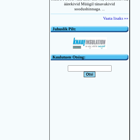
äärekivid Müügil tänavakivid
soodushinnaga. ...
Vaata lisaks »»
Juhuslik Pilt:
Kuulutuste Otsing: