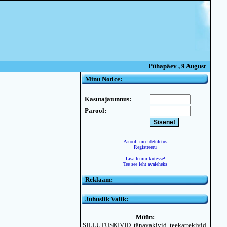
Pühapäev , 9 August
Minu Notice:
Kasutajatunnus:
Parool:
Parooli meeldetuletus
Registreeru
Lisa lemmikutesse!
Tee see leht avaleheks
Reklaam:
Juhuslik Valik:
Müün:
SILLUTUSKIVID, tänavakivid, teekattekivid,