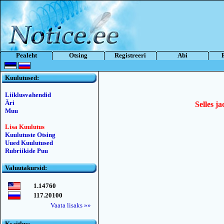
Pealeht
Otsing
Registreeri
Abi
Kuulutused:
Liiklusvahendid
Äri
Selles ja
Muu
Lisa Kuulutus
Kuulutuste Otsing
Uued Kuulutused
Rubriikide Puu
Valuutakursid:
1.14760
117.20100
Vaata lisaks »»
Kьsitlus: