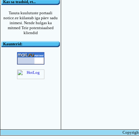
Kas sa teadsid, et...
Tasuta kuulutuste portaali
notice.ee külastab iga päev sadu
inimesi. Nende hulgas ka
mitmed Teie potentsiaalsed
kliendid
Kaunterid:
Copyright