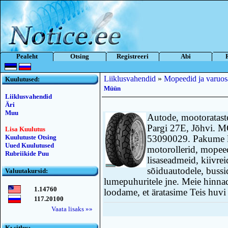
Pealeht
Otsing
Registreeri
Abi
Liiklusvahendid
»
Mopeedid ja varuos
Kuulutused:
Müün
Liiklusvahendid
Äri
Muu
Autode, mootoratast
Pargi 27E, Jõhvi. M
Lisa Kuulutus
Kuulutuste Otsing
53090029. Pakume la
Uued Kuulutused
motorollerid, mopee
Rubriikide Puu
lisaseadmeid, kiivreid
sõiduautodele, bussi
Valuutakursid:
lumepuhuritele jne. Meie hinna
1.14760
loodame, et äratasime Teis huvi
117.20100
Vaata lisaks »»
Kьsitlus: