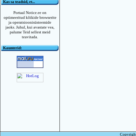
Kas sa teadsid, et...
Portaal Notice.ee on
optimeeritud kõikide browserite
ja operatsioonisüsteemide
jaoks. Juhul, kui avastate vea,
palume Teid sellest meid
teavitada.
Kaunterid:
Copyright