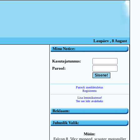
Laupäev , 8 August
Minu Notice:
Kasutajatunnus:
Parool:
Parooli meeldetuletus
Registreeru
Lisa lemmikutesse!
Tee see leht avaleheks
Reklaam:
Juhuslik Valik:
Müün:
Falcon 8, 50cc mopeed, scooter, motoroller