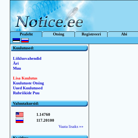
Pealeht
Otsing
Registreeri
Abi
Kuulutused:
Liiklusvahendid
Äri
Muu
Lisa Kuulutus
Kuulutuste Otsing
Uued Kuulutused
Rubriikide Puu
Valuutakursid:
1.14760
117.20100
Vaata lisaks »»
Kьsitlus: