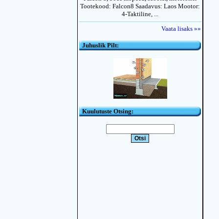
Tootekood: Falcon8 Saadavus: Laos Mootor:
4-Taktiline, ...
Vaata lisaks »»
Juhuslik Pilt:
Kuulutuste Otsing: