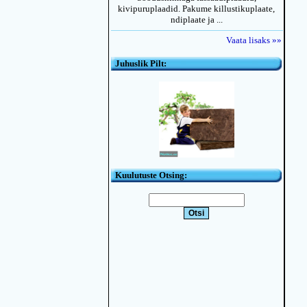
kivipuruplaadid. Pakume killustikuplaate,
ndiplaate ja ...
Vaata lisaks »»
Juhuslik Pilt:
Kuulutuste Otsing: