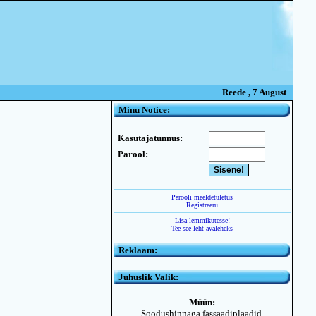
Reede , 7 August
Minu Notice:
Kasutajatunnus:
Parool:
Parooli meeldetuletus
Registreeru
Lisa lemmikutesse!
Tee see leht avaleheks
Reklaam:
Juhuslik Valik:
Müün:
Soodushinnaga fassaadiplaadid,