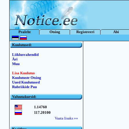
Pealeht
Otsing
Registreeri
Abi
Kuulutused:
Liiklusvahendid
Äri
Muu
Lisa Kuulutus
Kuulutuste Otsing
Uued Kuulutused
Rubriikide Puu
Valuutakursid:
1.14760
117.20100
Vaata lisaks »»
Kьsitlus: