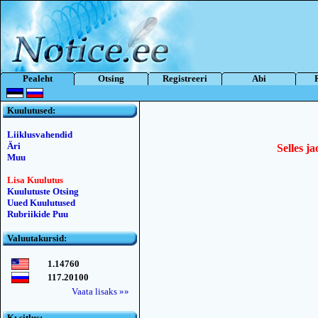
Pealeht
Otsing
Registreeri
Abi
Kuulutused:
Liiklusvahendid
Äri
Selles ja
Muu
Lisa Kuulutus
Kuulutuste Otsing
Uued Kuulutused
Rubriikide Puu
Valuutakursid:
1.14760
117.20100
Vaata lisaks »»
Kьsitlus: