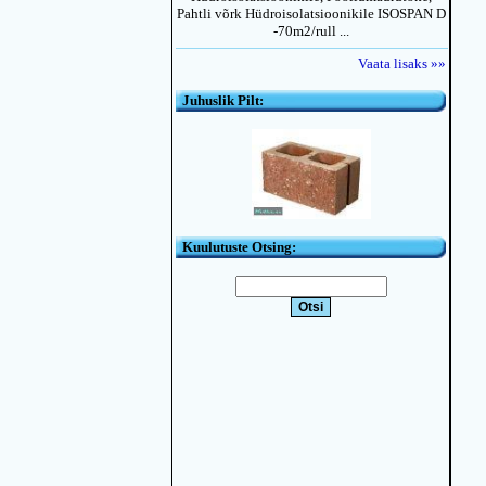
Pahtli võrk Hüdroisolatsioonikile ISOSPAN D
-70m2/rull ...
Vaata lisaks »»
Juhuslik Pilt:
Kuulutuste Otsing: