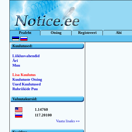
Pealeht
Otsing
Registreeri
Abi
Kuulutused:
Liiklusvahendid
Äri
Muu
Lisa Kuulutus
Kuulutuste Otsing
Uued Kuulutused
Rubriikide Puu
Valuutakursid:
1.14760
117.20100
Vaata lisaks »»
Kьsitlus: