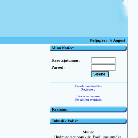
Neljapäev , 6 August
Minu Notice:
Kasutajatunnus:
Parool:
Parooli meeldetuletus
Registreeru
Lisa lemmikutesse!
Tee see leht avaleheks
Reklaam:
Juhuslik Valik:
Müün:
Hüdroisolatsioonikile, Fooliumaurutõke,