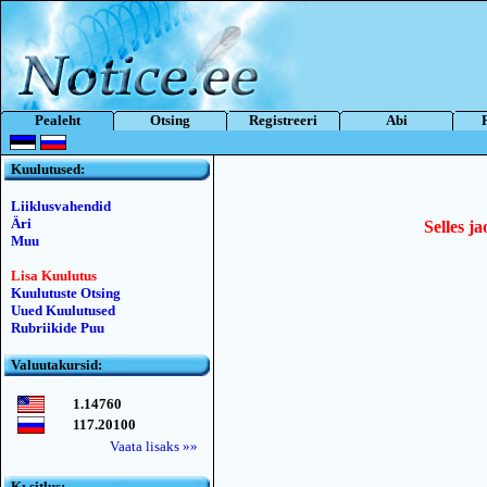
Pealeht
Otsing
Registreeri
Abi
Kuulutused:
Liiklusvahendid
Äri
Selles ja
Muu
Lisa Kuulutus
Kuulutuste Otsing
Uued Kuulutused
Rubriikide Puu
Valuutakursid:
1.14760
117.20100
Vaata lisaks »»
Kьsitlus: