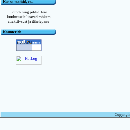
Kas sa teadsid, et...
Fotod- ning pildid Teie
kuulutusele lisavad rohkem
atraktiivsust ja tähelepanu
Kaunterid:
Copyright