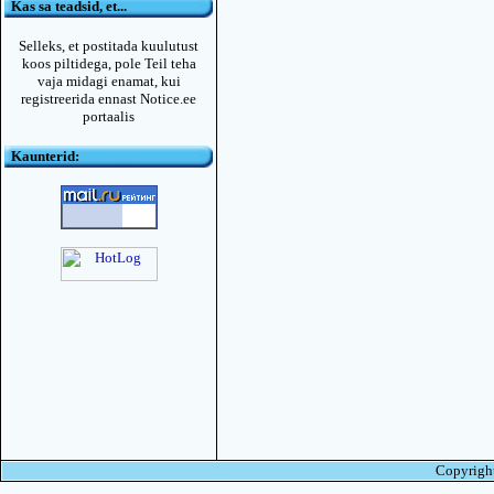
Kas sa teadsid, et...
Selleks, et postitada kuulutust
koos piltidega, pole Teil teha
vaja midagi enamat, kui
registreerida ennast Notice.ee
portaalis
Kaunterid:
Copyright