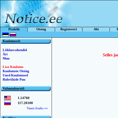
Pealeht
Otsing
Registreeri
Abi
Kuulutused:
Liiklusvahendid
Äri
Selles ja
Muu
Lisa Kuulutus
Kuulutuste Otsing
Uued Kuulutused
Rubriikide Puu
Valuutakursid:
1.14760
117.20100
Vaata lisaks »»
Kьsitlus: