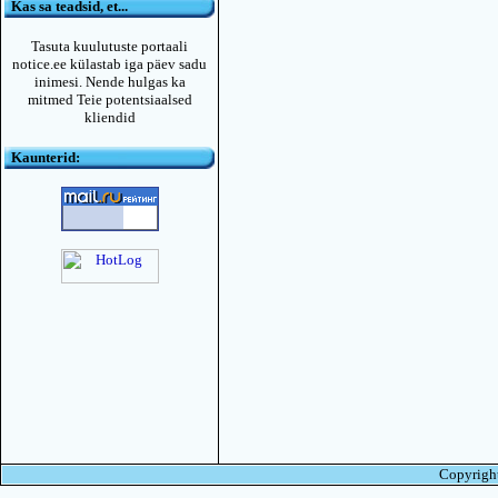
Kas sa teadsid, et...
Tasuta kuulutuste portaali
notice.ee külastab iga päev sadu
inimesi. Nende hulgas ka
mitmed Teie potentsiaalsed
kliendid
Kaunterid:
Copyright