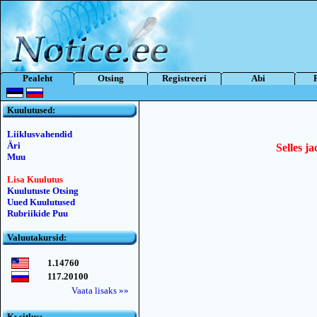
Pealeht
Otsing
Registreeri
Abi
Kuulutused:
Liiklusvahendid
Äri
Selles ja
Muu
Lisa Kuulutus
Kuulutuste Otsing
Uued Kuulutused
Rubriikide Puu
Valuutakursid:
1.14760
117.20100
Vaata lisaks »»
Kьsitlus: