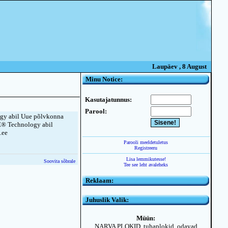
Laupäev , 8 August
Minu Notice:
Kasutajatunnus:
Parool:
gy abil Uue põlvkonna
E® Technology abil
.ee
Parooli meeldetuletus
Registreeru
Lisa lemmikutesse!
Soovita sõbrale
Tee see leht avaleheks
Reklaam:
Juhuslik Valik:
Müün:
NARVA PLOKID, tuhaplokid, odavad