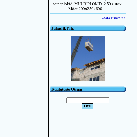
seinaplokid. MÜÜRIPLOKID: 2.50 eur/tk.
Mööt 200x250x600. ...
Vaata lisaks »»
Juhuslik Pilt:
Kuulutuste Otsing: