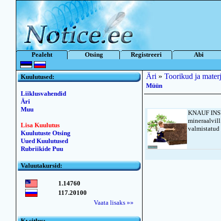
Pealeht
Otsing
Registreeri
Abi
Äri
»
Toorikud ja materj
Kuulutused:
Müün
Liiklusvahendid
Äri
Muu
KNAUF INSU
mineraalvil
Lisa Kuulutus
valmistatud
Kuulutuste Otsing
Uued Kuulutused
Rubriikide Puu
Valuutakursid:
1.14760
117.20100
Vaata lisaks »»
Kьsitlus: