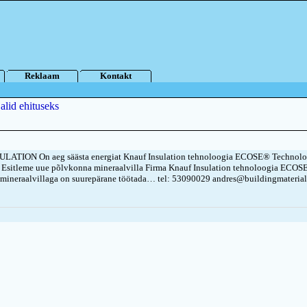
Reklaam
Kontakt
alid ehituseks
LATION On aeg säästa energiat Knauf Insulation tehnoloogia ECOSE® Technolo
l Esitleme uue põlvkonna mineraalvilla Firma Knauf Insulation tehnoloogia ECOS
 mineraalvillaga on suurepärane töötada… tel: 53090029 andres@buildingmaterial