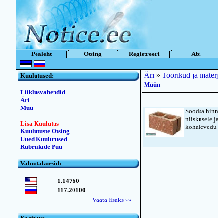
Pealeht
Otsing
Registreeri
Abi
Äri
»
Toorikud ja materj
Kuulutused:
Müün
Liiklusvahendid
Äri
Muu
Soodsa hinn
niiskusele j
Lisa Kuulutus
kohalevedu 
Kuulutuste Otsing
Uued Kuulutused
Rubriikide Puu
Valuutakursid:
1.14760
117.20100
Vaata lisaks »»
Kьsitlus: