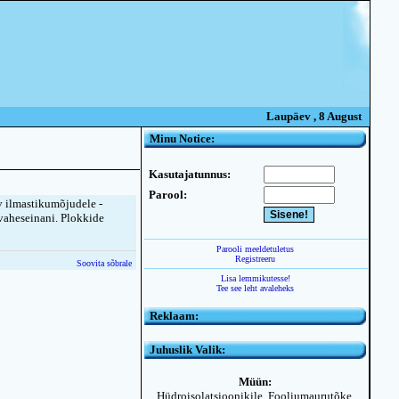
Laupäev , 8 August
Minu Notice:
Kasutajatunnus:
Parool:
 ilmastikumõjudele -
 vaheseinani. Plokkide
Parooli meeldetuletus
Registreeru
Soovita sõbrale
Lisa lemmikutesse!
Tee see leht avaleheks
Reklaam:
Juhuslik Valik:
Müün:
Hüdroisolatsioonikile, Fooliumaurutõke,