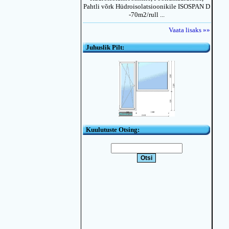
Pahtli võrk Hüdroisolatsioonikile ISOSPAN D
-70m2/rull ...
Vaata lisaks »»
Juhuslik Pilt:
Kuulutuste Otsing: