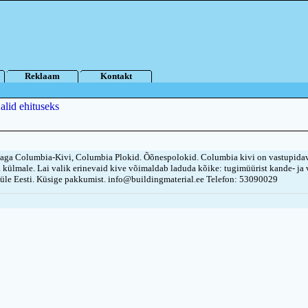
Reklaam
Kontakt
alid ehituseks
aga Columbia-Kivi, Columbia Plokid. Õõnespolokid. Columbia kivi on vastupidav
a külmale. Lai valik erinevaid kive võimaldab laduda kõike: tugimüürist kande- ja
üle Eesti. Küsige pakkumist. info@buildingmaterial.ee Telefon: 53090029