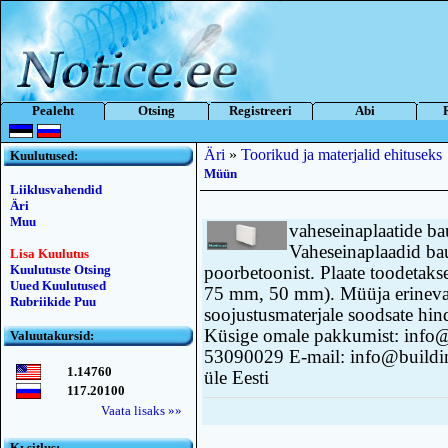
Pealeht
Otsing
Registreeri
Abi
Äri
»
Toorikud ja materjalid ehituseks
Kuulutused:
Müün
Liiklusvahendid
Äri
Muu
vaheseinaplaatide
Vaheseinaplaadid b
Lisa Kuulutus
Kuulutuste Otsing
poorbetoonist. Plaate toodetak
Uued Kuulutused
75 mm, 50 mm). Müüja erinevai
Rubriikide Puu
soojustusmaterjale soodsate hin
Küsige omale pakkumist: info@
Valuutakursid:
53090029 E-mail: info@buildin
1.14760
üle Eesti
117.20100
Vaata lisaks »»
Kьsitlus: