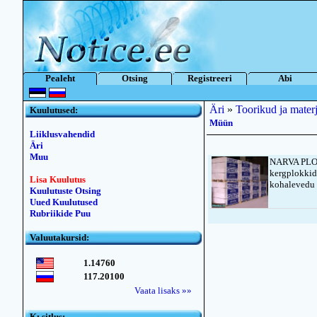
Pealeht
Otsing
Registreeri
Abi
Äri
»
Toorikud ja materj
Kuulutused:
Müün
Liiklusvahendid
Äri
Muu
NARVA PLOK
kergplokkid
Lisa Kuulutus
kohalevedu 
Kuulutuste Otsing
Uued Kuulutused
Rubriikide Puu
Valuutakursid:
1.14760
117.20100
Vaata lisaks »»
Kьsitlus: