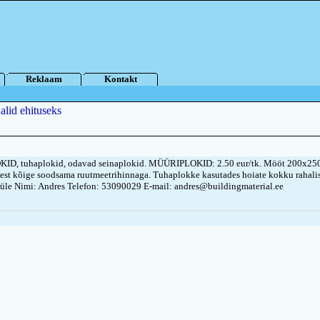
Reklaam
Kontakt
alid ehituseks
ID, tuhaplokid, odavad seinaplokid. MÜÜRIPLOKID: 2.50 eur/tk. Mööt 200x25
est kõige soodsama ruutmeetrihinnaga. Tuhaplokke kasutades hoiate kokku rahali
üle Nimi: Andres Telefon: 53090029 E-mail: andres@buildingmaterial.ee