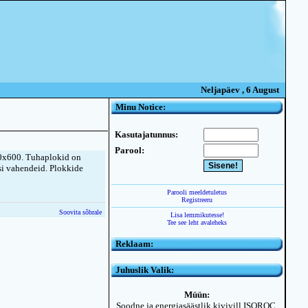
Neljapäev , 6 August
Minu Notice:
Kasutajatunnus:
Parool:
0x600. Tuhaplokid on
si vahendeid. Plokkide
Parooli meeldetuletus
Registreeru
Soovita sõbrale
Lisa lemmikutesse!
Tee see leht avaleheks
Reklaam:
Juhuslik Valik:
Müün:
Soodne ja energiasäästlik kivivill ISOROC.