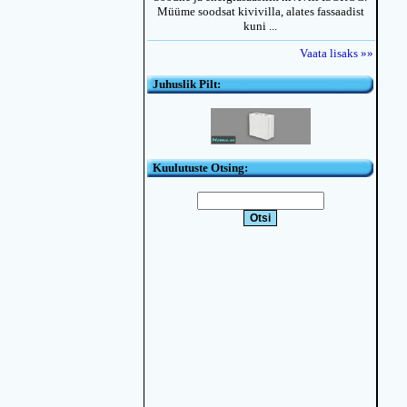
Müüme soodsat kivivilla, alates fassaadist
kuni ...
Vaata lisaks »»
Juhuslik Pilt:
Kuulutuste Otsing: