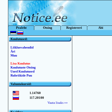
Pealeht
Otsing
Registreeri
Abi
Kuulutused:
Liiklusvahendid
Äri
Muu
Lisa Kuulutus
Kuulutuste Otsing
Uued Kuulutused
Rubriikide Puu
Valuutakursid:
1.14760
117.20100
Vaata lisaks »»
Kьsitlus: