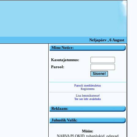
Neljapäev , 6 August
Minu Notice:
Kasutajatunnus:
Parool:
Parooli meeldetuletus
Registreeru
Lisa lemmikutesse!
Tee see leht avaleheks
Reklaam:
Juhuslik Valik:
Müün:
NARVA PLOKID, tuhaplokid, odavad