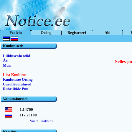
Pealeht
Otsing
Registreeri
Abi
Kuulutused:
Liiklusvahendid
Äri
Selles ja
Muu
Lisa Kuulutus
Kuulutuste Otsing
Uued Kuulutused
Rubriikide Puu
Valuutakursid:
1.14760
117.20100
Vaata lisaks »»
Kьsitlus: