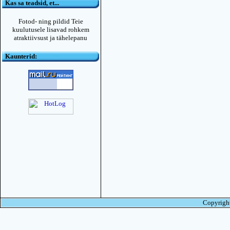
Kas sa teadsid, et...
Fotod- ning pildid Teie
kuulutusele lisavad rohkem
atraktiivsust ja tähelepanu
Kaunterid:
Copyright