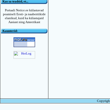
Kas sa teadsid, et...
Portaali Notice.ee külastavad
peamiselt Eesti- ja naaberriikide
elanikud, kuid ka külastajaid
Aasiast ning Ameerikast
Kaunterid:
Copyright