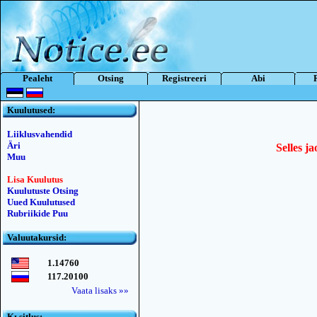
Pealeht
Otsing
Registreeri
Abi
Kuulutused:
Liiklusvahendid
Äri
Selles ja
Muu
Lisa Kuulutus
Kuulutuste Otsing
Uued Kuulutused
Rubriikide Puu
Valuutakursid:
1.14760
117.20100
Vaata lisaks »»
Kьsitlus: