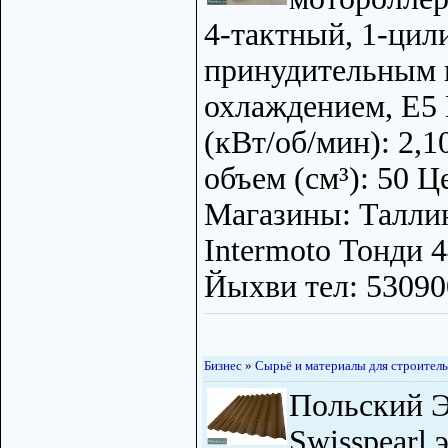
4-тактный, 1-цил
принудительным
охлаждением, E5
(кВт/об/мин): 2,
объем (см³): 50 Ц
Магазины: Талли
Intermoto Тонди 
Йыхви тел: 53090
Бизнес
»
Сырьё и материалы для строитель
Польский Э
Swisspearl