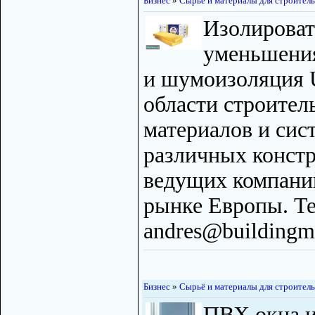
Бизнес
»
Сырьё и материалы для строитель
Изолировать
уменьшения
и шумоизоляция 
области строите
материалов и сис
различных констр
ведущих компани
рынке Европы. Te
andres@buildingma
Бизнес
»
Сырьё и материалы для строитель
ПВХ окна и