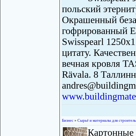
польский этернит
Окрашенный беза
гофрированный E
Swisspearl 1250x
цитату. Качествен
вечная кровля T
Rävala. 8 Таллинн
andres@buildingma
www.buildingmater
Бизнес
»
Сырьё и материалы для строитель
Картонные 