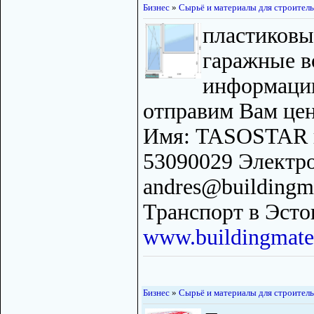
Бизнес
»
Сырьё и материалы для строитель
пластиковы
гаражные в
информацию
отправим Вам цен
Имя: TASOSTAR 
53090029 Электро
andres@buildingma
Транспорт в Эст
www.buildingmater
Бизнес
»
Сырьё и материалы для строитель