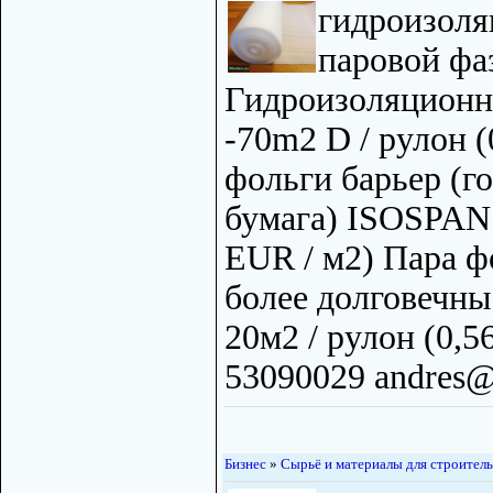
гидроизоля
паровой фа
Гидроизоляцион
-70m2 D / рулон (
фольги барьер (г
бумага) ISOSPAN 
EUR / м2) Пара ф
более долговечны
20м2 / рулон (0,5
53090029 andres@b
Бизнес
»
Сырьё и материалы для строитель