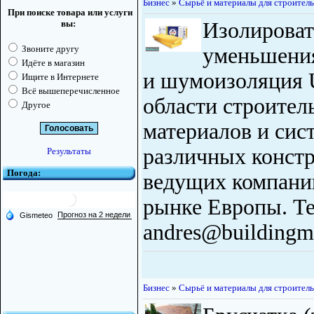
Бизнес
»
Сырьё и материалы для строитель
При поиске товара или услуги
вы:
Изолировать
Звоните другу
уменьшения
Идёте в магазин
и шумоизоляция 
Ищите в Интернете
Всё вышеперечисленное
области строите
Другое
материалов и сис
различных констр
Результаты
Погода:
ведущих компани
рынке Европы. Te
andres@buildingma
Бизнес
»
Сырьё и материалы для строитель