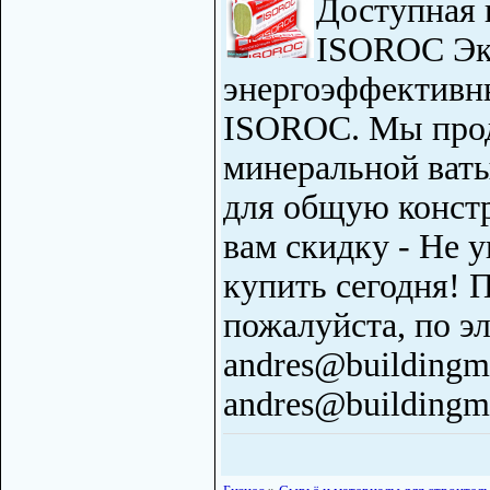
Доступная 
ISOROC Эк
энергоэффективн
ISOROC. Мы про
минеральной ваты
для общую конст
вам скидку - Не 
купить сегодня! 
пожалуйста, по э
andres@buildingma
andres@buildingma