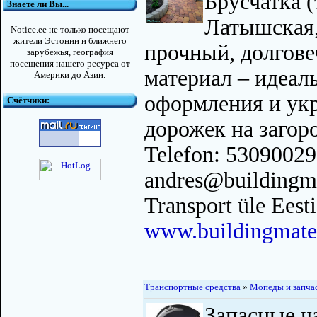
Брусчатка (
Знаете ли Вы...
Латышская,
Notice.ee не только посещают
жители Эстонии и ближнего
прочный, долгов
зарубежья, география
посещения нашего ресурса от
материал – идеал
Америки до Азии.
оформления и ук
Счётчики:
дорожек на загоро
Telefon: 53090029
andres@buildingma
Transport üle Eesti
www.buildingmater
Транспортные средства
»
Мопеды и запча
Запасные ч