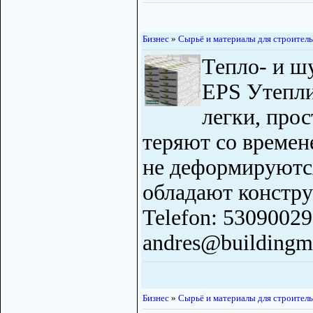
Бизнес
»
Сырьё и материалы для строитель
Тепло- и ш
EPS Утепл
легки, про
теряют со времен
не деформируются
обладают констр
Telefon: 53090029
andres@buildingma
Бизнес
»
Сырьё и материалы для строитель