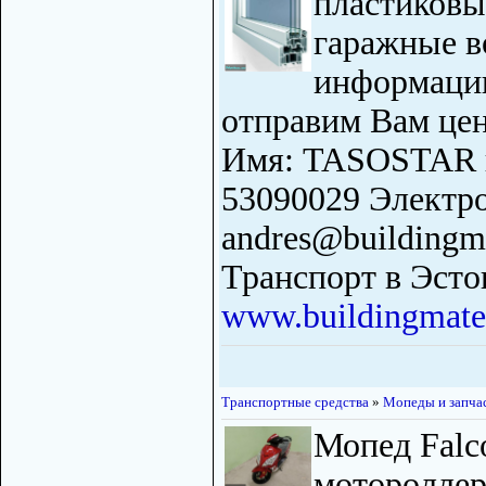
пластиковы
гаражные в
информацию
отправим Вам цен
Имя: TASOSTAR 
53090029 Электро
andres@buildingma
Транспорт в Эст
www.buildingmater
Транспортные средства
»
Мопеды и запча
Мопед Falco
мотороллер