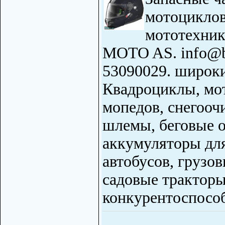
мотоциклов
мототехники
MOTO AS. info@bui
53090029. широки
Квадроциклы, мот
мопедов, снегооч
шлемы, беговые о
аккумуляторы для
автобусов, грузо
садовые трактор
конкурентоспосо