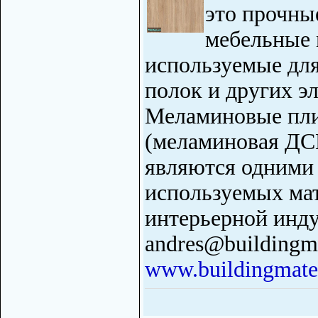
это прочны
мебельные 
используемые для
полок и других э
Меламиновые пл
(меламиновая ДСП
являются одними
используемых мат
интерьерной инду
andres@buildingma
www.buildingmater