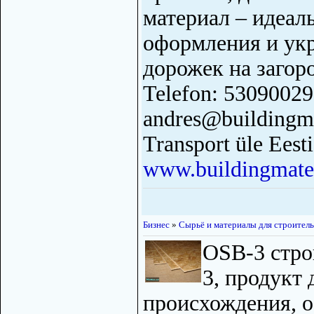
материал – идеал
оформления и ук
дорожек на загоро
Telefon: 53090029
andres@buildingma
Transport üle Eesti
www.buildingmater
Бизнес
»
Сырьё и материалы для строитель
OSB-3 стро
3, продукт 
происхождения, 