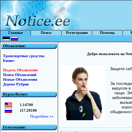
Главная
Поиск
Регистрация
Помощь
Объявления:
Добро пожаловать на Not
Транспортные средства
Бизнес
Защити себ
Подать Объявление
Поиск Объявлений
Новые Объявления
За последн
Дерево Рубрик
вирусов в
чаще. Э
Курсы Валют:
заболеван
вызыв
1.14760
коро
117.20100
обыденнос
Подробнее »»
Голосование: