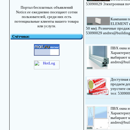
53090029 Электронная почт
Портал бесплатных объявлений
Notice.ee ежедневно посещают сотни
пользователей, среди них есть
Кампания п
потенциальные клиенты вашего товара
ELEMENT из
или услуги.
50 мм). Розничные продаж
53090029 andres@buildingm
Счётчики:
ПВХ окна и
Характериз
выбирают к
andres@buil
Доступная 
продаем де
упустите св
тел: 530900
ПВХ окна и
Характериз
выбирают к
andres@buil