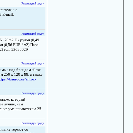
Рекомендуй другу
лителя, не
 E-mail:
Рекомендуй другу
 -70m2 D / рулон (0,49
н (0,56 EUR / м2) Пара
2) тел: 53090029
Рекомендуй другу
мые под брендом silroc.
 250 x 120 x 88, а также
ttps://bauroc.ee/silroc-
Рекомендуй другу
иалом, который
за лучше, чем
ление уменьшаются на 25-
Рекомендуй другу
ии, не теряют со