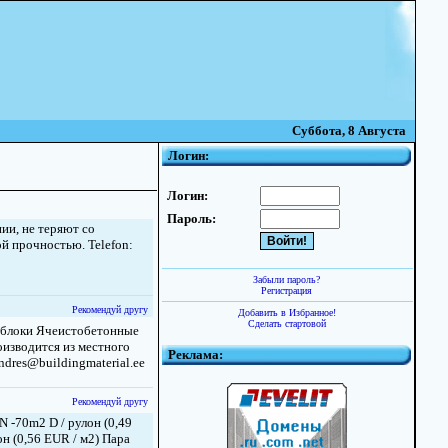
Суббота, 8 Августа
Логин:
Логин:
Пароль:
ии, не теряют со
й прочностью. Telefon:
Забыли пароль?
Регистрация
Рекомендуй другу
Добавить в Избранное!
Сделать стартовой
блоки Ячеистобетонные
изводится из местного
Реклама:
ndres@buildingmaterial.ee
Рекомендуй другу
 -70m2 D / рулон (0,49
н (0,56 EUR / м2) Пара