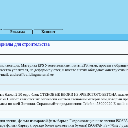
Реклама
Контакт
ериалы для строительства
умоизоляция. Материал EPS Утеплительные плиты EPS легки, просты в обращен
чества уеплителя, не деформируются, и вместе с этим обладают конструктивно
mail: andres@buildingmaterial.ee
ные блоки 2.50 евро блок СТЕНОВЫЕ БЛОКИ ИЗ ЯЧЕИСТОГО БЕТОНА, шлако
локи Силбет являются экологически чистым стеновым материалом, который про
авка по всей Эстонии. Спрашивайте предложения: Telefon: 53090029 E-mail: a
ция пленка, фольга из паровой фазы барьер Гидроизоляционные пленки ISOSPAN
ара фольги барьер (гораздо более долговечны бумага) ISOSPAN FS - 70м2 / руло