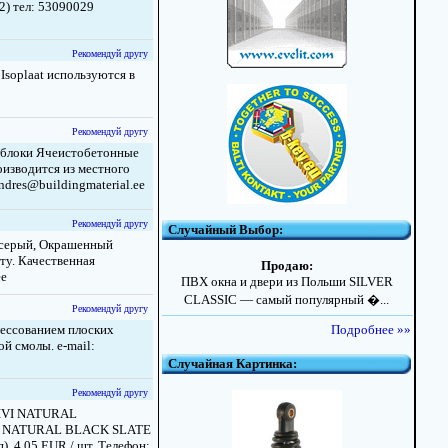
2) тел: 53090029
Рекомендуй другу
soplaat используются в
Рекомендуй другу
блоки Ячеистобетонные
изводится из местного
ndres@buildingmaterial.ee
Рекомендуй другу
Случайный Выбор:
о-серый, Окрашенный
ту. Качественная
Продаю:
ee
ПВХ окна и двери из Польши SILVER
CLASSIC — самый популярный �...
Рекомендуй другу
рессованием плоских
Подробнее »»
й смолы. e-mail:
Случайная Картинка:
Рекомендуй другу
IVI NATURAL
 NATURAL BLACK SLATE
). 4.05 EUR / шт. Телефон: