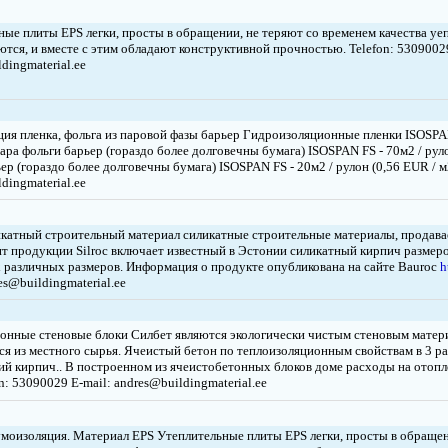
ые плиты EPS легки, просты в обращении, не теряют со временем качества уеп
тся, и вместе с этим обладают конструктивной прочностью. Telefon: 53090029
dingmaterial.ee
ция пленка, фольга из паровой фазы барьер Гидроизоляционные пленки ISOSPAN
ара фольги барьер (гораздо более долговечны бумага) ISOSPAN FS - 70м2 / руло
ер (гораздо более долговечны бумага) ISOSPAN FS - 20м2 / рулон (0,56 EUR / м
dingmaterial.ee
икатный строительный материал силикатные строительные материалы, продавае
т продукции Silroc включает известный в Эстонии силикатный кирпич размером
 различных размеров. Информация о продукте опубликована на сайте Bauroc
h
es@buildingmaterial.ee
онные стеновые блоки Силбет являются экологически чистым стеновым матер
ся из местного сырья. Ячеистый бетон по теплоизоляционным свойствам в 3 ра
ий кирпич.. В построенном из ячеистобетонных блоков доме расходы на отоп
n: 53090029 E-mail: andres@buildingmaterial.ee
умоизоляция. Материал EPS Утеплительные плиты EPS легки, просты в обращен