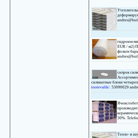
Утеплительн
деформирую
andres@buil
гидроизоля
EUR / м2) П
фольги барь
andres@buil
силрок сил
Ассортимен
силикатные блоки четырех
tootevalik/
. 53090029 andr
Ячеистобет
производит
керамическ
30%. Telefo
Тепло- и ш