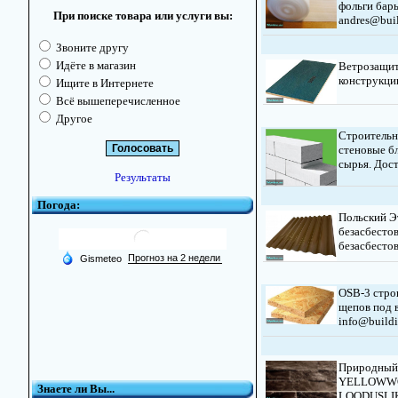
фольги барь
При поиске товара или услуги вы:
andres@buil
Звоните другу
Идёте в магазин
Ветрозащит
конструкции
Ищите в Интернете
Всё вышеперечисленное
Другое
Строитель
стеновые б
сырья. Дост
Результаты
Погода:
Польский Э
безасбесто
безасбестов
OSB-3 стро
щепов под 
info@buildi
Природный
YELLOWWO
Знаете ли Вы...
LOODUSLIK R