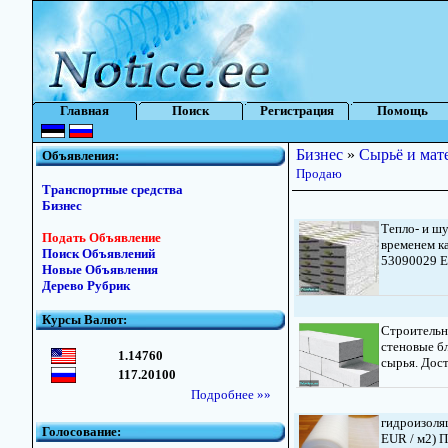
Главная
Поиск
Регистрация
Помощь
Бизнес
»
Сырьё и мат
Объявления:
Продаю
Транспортные средства
Бизнес
Тепло- и ш
Подать Объявление
временем ка
Поиск Объявлений
53090029 E-
Новые Объявления
Дерево Рубрик
Курсы Валют:
Строитель
стеновые б
1.14760
сырья. Дост
117.20100
Подробнее »»
гидроизоля
Голосование:
EUR / м2) П