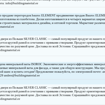
а: info@buildingmaterial.ee
о продаже перегородок bauroc ELEMENT продвижение продаж Bauroc ELEM
готовлены из газобетона. Доски изготавливаются в четырех вариантах ширины
и строительных материалов и дизайна, и оптовой торговли. Маркетинг различ
aterial.ee
 двери из Польши SILVER CLASSIC — самый популярный продукт из нашего п
уется круглой рамой в сочетании с прямыми створками. Продукт ориентирован
ачество по разумной цене. Доставка по всей Эстонии. Спрашивайте предложе
dingmaterial.ee
цена минеральной ваты ISOROC Экономические и энергоэффективных минера
шевые минеральной ваты для фасада, а также для общую конструкцию. Мы пред
ой шанс и купить сегодня! Предложение пожалуйста, по электронной почте: an
29 andres@buildingmaterial.ee
 двери из Польши SILVER CLASSIC — самый популярный продукт из нашего п
уется круглой рамой в сочетании с прямыми створками. Продукт ориентирован
ачество по разумной цене. Доставка по всей Эстонии. Спрашивайте предложе
dingmaterial.ee