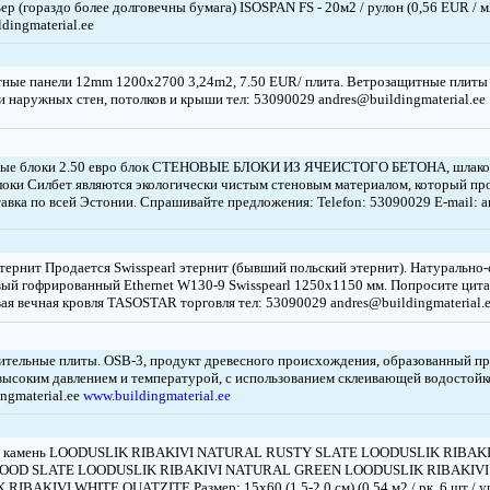
ер (гораздо более долговечны бумага) ISOSPAN FS - 20м2 / рулон (0,56 EUR / м
dingmaterial.ee
ные панели 12mm 1200x2700 3,24m2, 7.50 EUR/ плита. Ветрозащитные плиты I
 наружных стен, потолков и крыши тел: 53090029 andres@buildingmaterial.ee
ные блоки 2.50 евро блок СТЕНОВЫЕ БЛОКИ ИЗ ЯЧЕИСТОГО БЕТОНА, шлако
локи Силбет являются экологически чистым стеновым материалом, который про
авка по всей Эстонии. Спрашивайте предложения: Telefon: 53090029 E-mail: a
тернит Продается Swisspearl этернит (бывший польский этернит). Натуральн
вый гофрированный Ethernet W130-9 Swisspearl 1250x1150 мм. Попросите цита
ая вечная кровля TASOSTAR торговля тел: 53090029 andres@buildingmaterial.
ительные плиты. OSB-3, продукт древесного происхождения, образованный п
высоким давлением и температурой, с использованием склеивающей водостойко
ngmaterial.ee
www.buildingmaterial.ee
 камень LOODUSLIK RIBAKIVI NATURAL RUSTY SLATE LOODUSLIK RIBAK
OD SLATE LOODUSLIK RIBAKIVI NATURAL GREEN LOODUSLIK RIBAKIVI
IBAKIVI WHITE QUATZITE Размер: 15x60 (1,5-2,0 см) (0,54 м2 / рк, 6 шт / уп