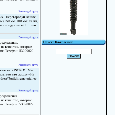
Рекомендуй другу
ENT Перегородки Bauroc
 (150 мм; 100 мм; 75 мм,
ных продуктов в Эстонии.
Рекомендуй другу
Поиск Объявлений:
редложения.
 на клиентов, которые
ния. Телефон: 53090029
Рекомендуй другу
льная вата ISOROC. Мы
лагаем вам скидку - Не
dres@buildingmaterial.ee
Рекомендуй другу
редложения.
 на клиентов, которые
ния. Телефон: 53090029